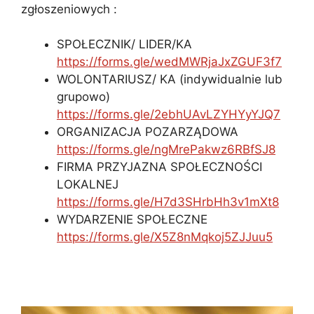
zgłoszeniowych :
SPOŁECZNIK/ LIDER/KA
https://forms.gle/wedMWRjaJxZGUF3f7
WOLONTARIUSZ/ KA (indywidualnie lub
grupowo)
https://forms.gle/2ebhUAvLZYHYyYJQ7
ORGANIZACJA POZARZĄDOWA
https://forms.gle/ngMrePakwz6RBfSJ8
FIRMA PRZYJAZNA SPOŁECZNOŚCI
LOKALNEJ
https://forms.gle/H7d3SHrbHh3v1mXt8
WYDARZENIE SPOŁECZNE
https://forms.gle/X5Z8nMqkoj5ZJJuu5